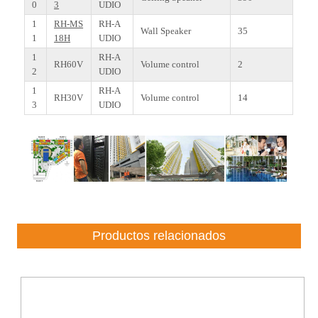
0
3
UDIO
1
RH-MS
RH-A
Wall Speaker
35
1
18H
UDIO
1
RH-A
RH60V
Volume control
2
2
UDIO
1
RH-A
RH30V
Volume control
14
3
UDIO
Productos relacionados