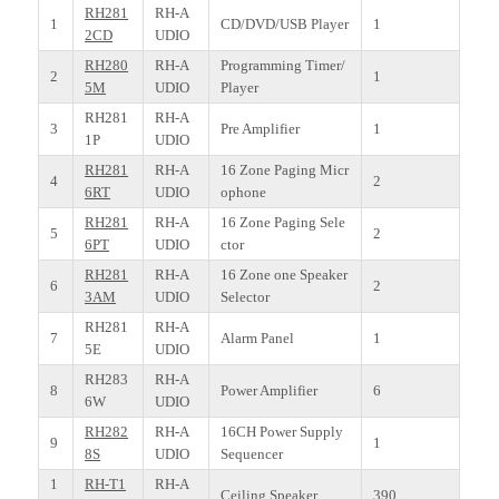
RH281
RH-A
1
CD/DVD/USB Player
1
2CD
UDIO
RH280
RH-A
Programming Timer/
2
1
5M
UDIO
Player
RH281
RH-A
3
Pre Amplifier
1
1P
UDIO
RH281
RH-A
16 Zone Paging Micr
4
2
6RT
UDIO
ophone
RH281
RH-A
16 Zone Paging Sele
5
2
6PT
UDIO
ctor
RH281
RH-A
16 Zone one Speaker
6
2
3AM
UDIO
Selector
RH281
RH-A
7
Alarm Panel
1
5E
UDIO
RH283
RH-A
8
Power Amplifier
6
6W
UDIO
RH282
RH-A
16CH Power Supply
9
1
8S
UDIO
Sequencer
1
RH-T1
RH-A
Ceiling Speaker
390