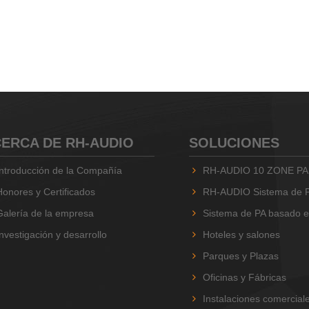
ERCA DE RH-AUDIO
SOLUCIONES
Introducción de la Compañía
RH-AUDIO 10 ZONE PA
Honores y Certificados
RH-AUDIO Sistema de PA de
Galería de la empresa
Sistema de PA basado en RH
Investigación y desarrollo
Hoteles y salones
Parques y Plazas
Oficinas y Fábricas
Instalaciones comercial