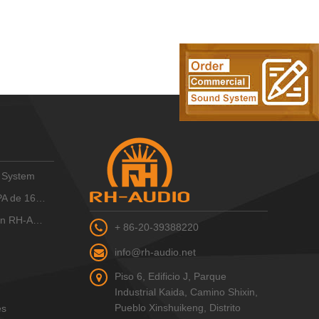
 System
 16 zonas
-AUDIO IP
+ 86-20-39388220
info@rh-audio.net
Piso 6, Edificio J, Parque
Industrial Kaida, Camino Shixin,
Pueblo Xinshuikeng, Distrito
es