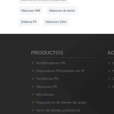
Altavoces Wifi
Altavoces de techo
Sistema PA
Altavoces 100v
PRODUCTOS
AC
Amplificadores PA
Dispositivos PA basados ​​en IP
Periféricos PA
Altavoces PA
Micrófonos
Dispositivos de fuente de audio
Serie de sonido profesional