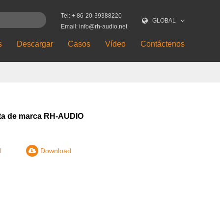
Tel: + 86-20-39388220
GLOBAL
Email: info@rh-audio.net
s
Descargar
Casos
Vídeo
Contáctenos
ta de marca RH-AUDIO
l
Download