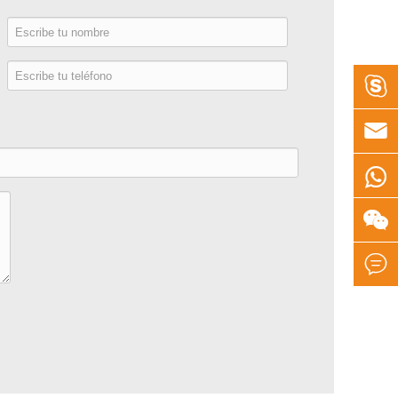
e
o




