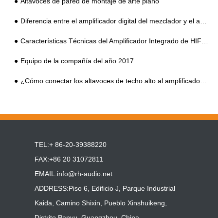
Altavoces de pared de montaje de arte plano
Diferencia entre el amplificador digital del mezclador y el amplificador de megafonía digital
Características Técnicas del Amplificador Integrado de HIFI PA System
Equipo de la compañía del año 2017
¿Cómo conectar los altavoces de techo alto al amplificador integrado del sistema PA?
TEL:+ 86-20-39388220
FAX:+86 20 31072811
EMAIL:
info@rh-audio.net
ADDRESS:Piso 6, Edificio J, Parque Industrial
Kaida, Camino Shixin, Pueblo Xinshuikeng,
Distrito Panyu, Guangzhou, China.