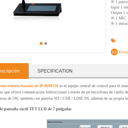
※ 1 puerto
Input 1 en
Output 1 s
※ 1 MIC. E
※ 1 entra
1
2
Emai
scripción
SPECIFICATION
fono remoto basado en IP RH8310
es el equipo central de control para el si
no que ofrece comunicación bidireccional a través de un micrófono de cuello d
tavoz de 5W, también con puertos SD / USB / LINE-IN, además de su propio ser
 de pantalla táctil TFT LCD de 7 pulgadas