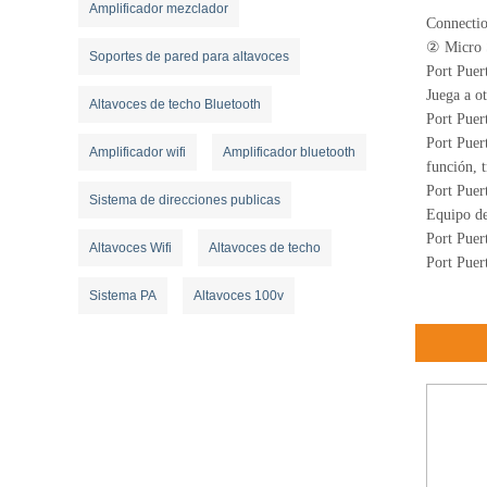
Amplificador mezclador
Connectio
② Micro SD
Soportes de pared para altavoces
Port Puer
Juega a ot
Altavoces de techo Bluetooth
Port Puer
Port Puer
Amplificador wifi
Amplificador bluetooth
función, t
Port Puer
Sistema de direcciones publicas
Equipo de
Port Puer
Altavoces Wifi
Altavoces de techo
Port Puer
Sistema PA
Altavoces 100v