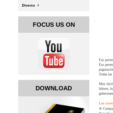
Diverso
FOCUS US ON
Eso permi
Eso permi
paginació
Todas las 
Muy fácil
DOWNLOAD
líderes, 
gubernamen
Las carac
※ Compati