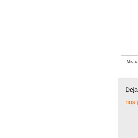
Micró
Deja
nos 