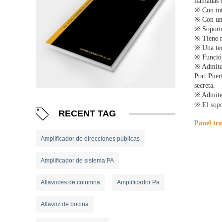
llamadas 
※ Con int
※ Con una
※ Soporte
※ Tiene m
※ Una tec
※ Función
※ Admite 
Port Puer
secreta.
※ Admite 
※ El sopo
RECENT TAG
Panel tra
Amplificador de direcciones públicas
Amplificador de sistema PA
Altavoces de columna
Amplificador Pa
Altavoz de bocina