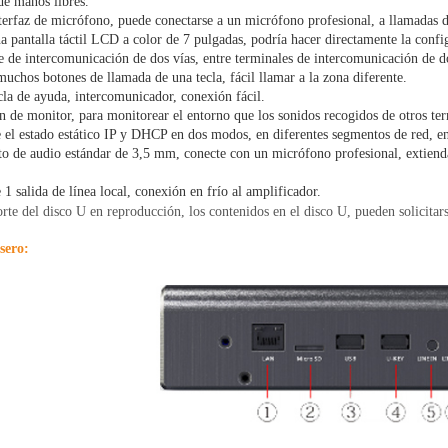
de manos libres.
erfaz de micrófono, puede conectarse a un micrófono profesional, a llamadas d
 pantalla táctil LCD a color de 7 pulgadas, podría hacer directamente la configu
 de intercomunicación de dos vías, entre terminales de intercomunicación de do
uchos botones de llamada de una tecla, fácil llamar a la zona diferente.
la de ayuda, intercomunicador, conexión fácil.
 de monitor, para monitorear el entorno que los sonidos recogidos de otros ter
el estado estático IP y DHCP en dos modos, en diferentes segmentos de red, en
to de audio estándar de 3,5 mm, conecte con un micrófono profesional, extiend
1 salida de línea local, conexión en frío al amplificador.
rte del disco U en reproducción, los contenidos en el disco U, pueden solicitars
sero: