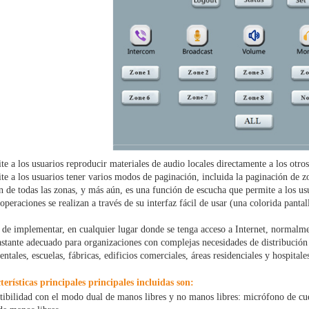
te a los usuarios reproducir materiales de audio locales directamente a los otro
te a los usuarios tener varios modos de paginación, incluida la paginación de z
n de todas las zonas, y más aún, es una función de escucha que permite a los us
operaciones se realizan a través de su interfaz fácil de usar (una colorida pant
 de implementar, en cualquier lugar donde se tenga acceso a Internet, normalment
bastante adecuado para organizaciones con complejas necesidades de distribució
tales, escuelas, fábricas, edificios comerciales, áreas residenciales y hospitales
terísticas principales principales incluidas son:
bilidad con el modo dual de manos libres y no manos libres: micrófono de cuel