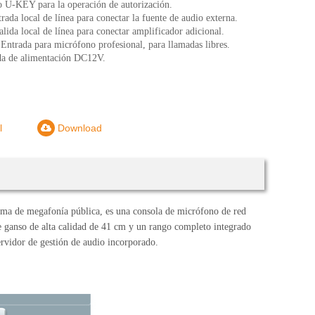
 U-KEY para la operación de autorización.
trada local de línea para conectar la fuente de audio externa.
alida local de línea para conectar amplificador adicional.
ntrada para micrófono profesional, para llamadas libres.
da de alimentación DC12V.
l
Download
stema de megafonía pública, es una consola de micrófono de red
e ganso de alta calidad de 41 cm y un rango completo integrado
vidor de gestión de audio incorporado.