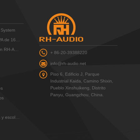
 System
 16 zonas
-AUDIO IP
+ 86-20-39388220
info@rh-audio.net
Piso 6, Edificio J, Parque
Industrial Kaida, Camino Shixin,
Pueblo Xinshuikeng, Distrito
es
Panyu, Guangzhou, China.
os
d
escolares