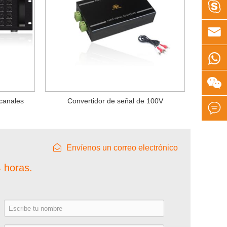




 canales
Convertidor de señal de 100V

Envíenos un correo electrónico
 horas.
e