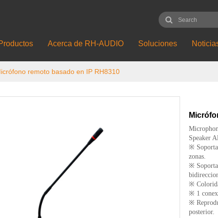
Productos
Acerca de RH-AUDIO
Soluciones
Noticia
icrófono remoto basado en IP RH8310
Micrófo
Microphone
Speaker A
※ Soporta 
zonas.
※ Soporta 
bidireccio
※ Colorida
※ 1 conex
※ Reprodu
posterior.