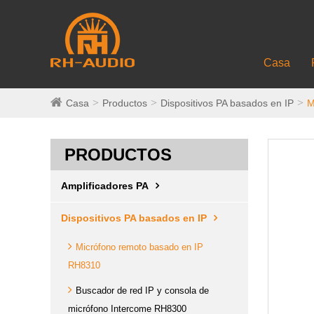
Casa
Casa
Productos
Dispositivos PA basados ​​en IP
M
PRODUCTOS
Amplificadores PA
Dispositivos PA basados ​​en IP
Micrófono remoto basado en IP
RH8310
Buscador de red IP y consola de
micrófono Intercome RH8300