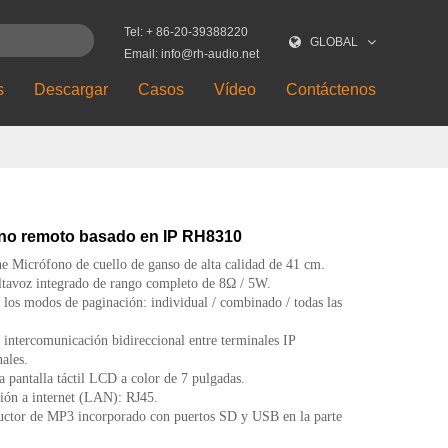
Tel: + 86-20-39388220
GLOBAL
Email: info@rh-audio.net
s
Descargar
Casos
Vídeo
Contáctenos
no remoto basado en IP RH8310
 Micrófono de cuello de ganso de alta calidad de 41 cm.
ltavoz integrado de rango completo de 8Ω / 5W.
los modos de paginación: individual / combinado / todas las
intercomunicación bidireccional entre terminales IP
nales.
 pantalla táctil LCD a color de 7 pulgadas.
ión a internet (LAN): RJ45.
ctor de MP3 incorporado con puertos SD y USB en la parte